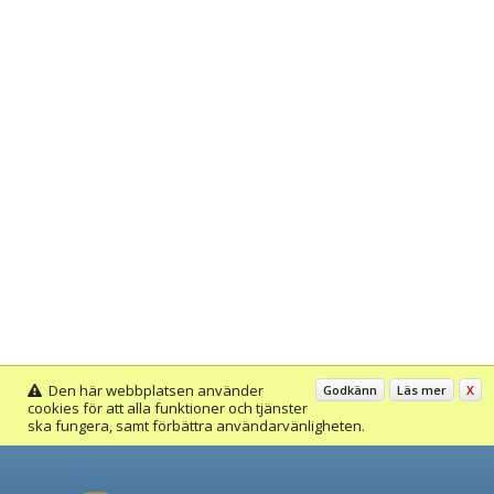
Den här webbplatsen använder
Godkänn
Läs mer
X
cookies för att alla funktioner och tjänster
ska fungera, samt förbättra användarvänligheten.